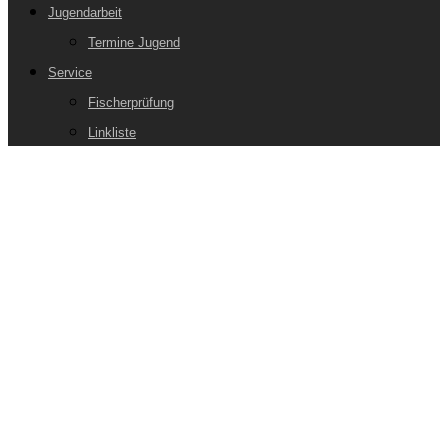
Jugendarbeit
Termine Jugend
Service
Fischerprüfung
Linkliste
Sportfischerverein Bamberg
und Umgebung e.V.:
Erfolgreiche
Jahreshauptversammlung 2025